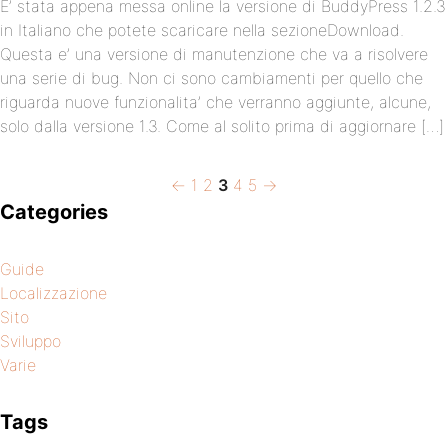
E’ stata appena messa online la versione di BuddyPress 1.2.3
in Italiano che potete scaricare nella sezioneDownload.
Questa e’ una versione di manutenzione che va a risolvere
una serie di bug. Non ci sono cambiamenti per quello che
riguarda nuove funzionalita’ che verranno aggiunte, alcune,
solo dalla versione 1.3. Come al solito prima di aggiornare […]
Previous
Page
Page
Page
Page
Page
Next
Posts
←
1
2
3
4
5
→
page
page
Categories
pagination
Guide
Localizzazione
Sito
Sviluppo
Varie
Tags