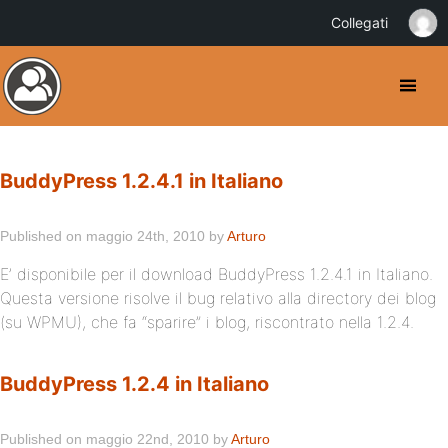
Collegati
BuddyPress 1.2.4.1 in Italiano
Published on maggio 24th, 2010 by
Arturo
E’ disponibile per il download BuddyPress 1.2.4.1 in Italiano.
Questa versione risolve il bug relativo alla directory dei blog
(su WPMU), che fa “sparire” i blog, riscontrato nella 1.2.4.
BuddyPress 1.2.4 in Italiano
Published on maggio 22nd, 2010 by
Arturo