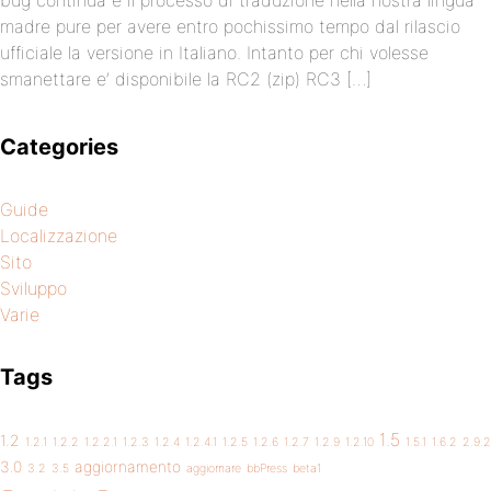
bug continua e il processo di traduzione nella nostra lingua
madre pure per avere entro pochissimo tempo dal rilascio
ufficiale la versione in Italiano. Intanto per chi volesse
smanettare e’ disponibile la RC2 (zip) RC3 […]
Categories
Guide
Localizzazione
Sito
Sviluppo
Varie
Tags
1.5
1.2
1.2.1
1.2.2
1.2.2.1
1.2.3
1.2.4
1.2.4.1
1.2.5
1.2.6
1.2.7
1.2.9
1.2.10
1.5.1
1.6.2
2.9.2
3.0
aggiornamento
3.2
3.5
aggiornare
bbPress
beta1