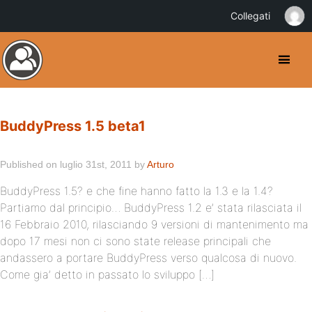
Collegati
BuddyPress 1.5 beta1
Published on luglio 31st, 2011 by
Arturo
BuddyPress 1.5? e che fine hanno fatto la 1.3 e la 1.4?
Partiamo dal principio… BuddyPress 1.2 e’ stata rilasciata il
16 Febbraio 2010, rilasciando 9 versioni di mantenimento ma
dopo 17 mesi non ci sono state release principali che
andassero a portare BuddyPress verso qualcosa di nuovo.
Come gia’ detto in passato lo sviluppo […]