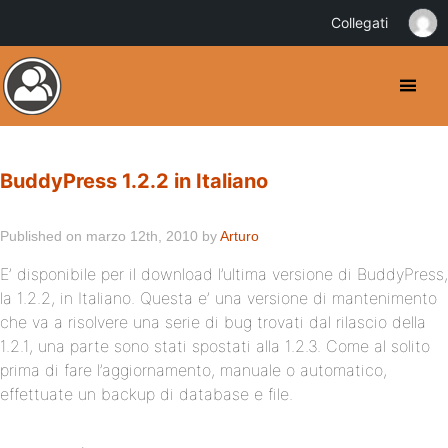
Collegati
BuddyPress 1.2.2 in Italiano
Published on marzo 12th, 2010 by
Arturo
E’ disponibile per il download l’ultima versione di BuddyPress,
la 1.2.2, in Italiano. Questa e’ una versione di mantenimento
che va a risolvere una serie di bug trovati dal rilascio della
1.2.1, una parte sono stati spostati alla 1.2.3. Come al solito
prima di fare l’aggiornamento, manuale o automatico,
effettuate un backup di database e file.