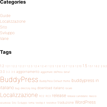
Categories
Guide
Localizzazione
Sito
Sviluppo
Varie
Tags
1.5
1.2
1.2.1
1.2.2
1.2.2.1
1.2.3
1.2.4
1.2.4.1
1.2.5
1.2.6
1.2.7
1.2.9
1.2.10
1.5.1
1.6.2
2.9.2
3.0
aggiornamento
3.2
3.5
aggiornare
bbPress
beta1
BuddyPress
buddypress in
BuddyPress Default theme
italiano
download
italiano
bug
directory blog
locale
Localizzazione
release
RC2
RC3
release candidate
rilascio
WordPress
traduzione
sicurezza
Sito
Sviluppo
tema
testbp.it
testdrive