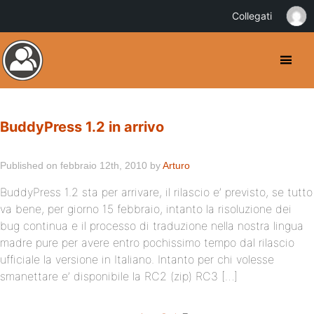
Collegati
BuddyPress 1.2 in arrivo
Published on febbraio 12th, 2010 by
Arturo
BuddyPress 1.2 sta per arrivare, il rilascio e’ previsto, se tutto
va bene, per giorno 15 febbraio, intanto la risoluzione dei
bug continua e il processo di traduzione nella nostra lingua
madre pure per avere entro pochissimo tempo dal rilascio
ufficiale la versione in Italiano. Intanto per chi volesse
smanettare e’ disponibile la RC2 (zip) RC3 […]