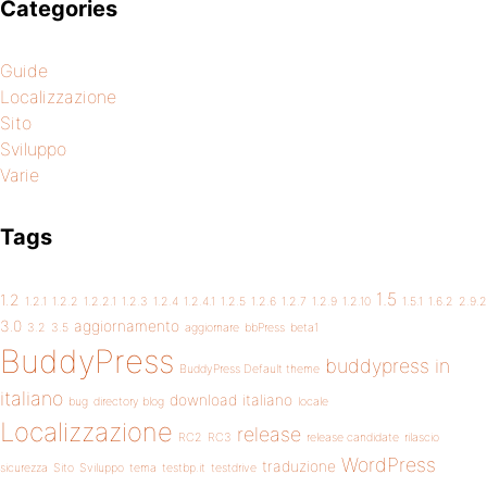
Categories
Guide
Localizzazione
Sito
Sviluppo
Varie
Tags
1.5
1.2
1.2.1
1.2.2
1.2.2.1
1.2.3
1.2.4
1.2.4.1
1.2.5
1.2.6
1.2.7
1.2.9
1.2.10
1.5.1
1.6.2
2.9.2
3.0
aggiornamento
3.2
3.5
aggiornare
bbPress
beta1
BuddyPress
buddypress in
BuddyPress Default theme
italiano
download
italiano
bug
directory blog
locale
Localizzazione
release
RC2
RC3
release candidate
rilascio
WordPress
traduzione
sicurezza
Sito
Sviluppo
tema
testbp.it
testdrive