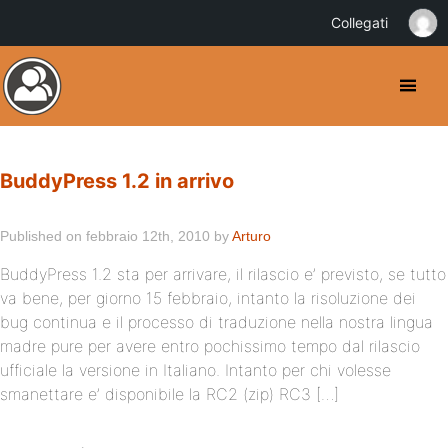
Collegati
BuddyPress 1.2 in arrivo
Published on febbraio 12th, 2010 by
Arturo
BuddyPress 1.2 sta per arrivare, il rilascio e’ previsto, se tutto
va bene, per giorno 15 febbraio, intanto la risoluzione dei
bug continua e il processo di traduzione nella nostra lingua
madre pure per avere entro pochissimo tempo dal rilascio
ufficiale la versione in Italiano. Intanto per chi volesse
smanettare e’ disponibile la RC2 (zip) RC3 […]