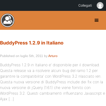
Collegati
BuddyPress 1.2.9 in Italiano
Published on luglio 5th, 2011 by
Arturo
BuddyPress 1.2.9 in Italiano e’ disponibile per il download.
Questa release va a risolvere alcuni bug del ramo 1.2 per
garantire la compatibilita’ con WordPress 3.2 rilasciato ieri.
Questa nuova versione di BuddyPress include dei fix con la
nuova versione di jQuery (1.6.1) che viene fornito con
WordPress 3.2. Questi cambiamenti influenzano Javascript e
Ajax […]