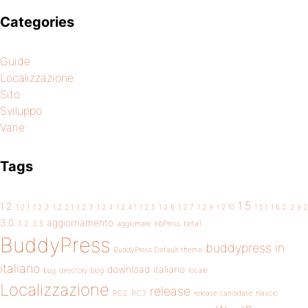
Categories
Guide
Localizzazione
Sito
Sviluppo
Varie
Tags
1.5
1.2
1.2.1
1.2.2
1.2.2.1
1.2.3
1.2.4
1.2.4.1
1.2.5
1.2.6
1.2.7
1.2.9
1.2.10
1.5.1
1.6.2
2.9.2
3.0
aggiornamento
3.2
3.5
aggiornare
bbPress
beta1
BuddyPress
buddypress in
BuddyPress Default theme
italiano
download
italiano
bug
directory blog
locale
Localizzazione
release
RC2
RC3
release candidate
rilascio