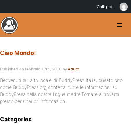
Collegati
Ciao Mondo!
Published on febbraio 17th, 2010 by
Arturo
Benvenuti sul sito locale di BuddyPress Italia, questo sito
come BuddyPress.org conterra’ tutte le informazioni su
BuddyPress nella nostra lingua madre.Tornate a trovarci
presto per ulteriori informazioni.
Categories