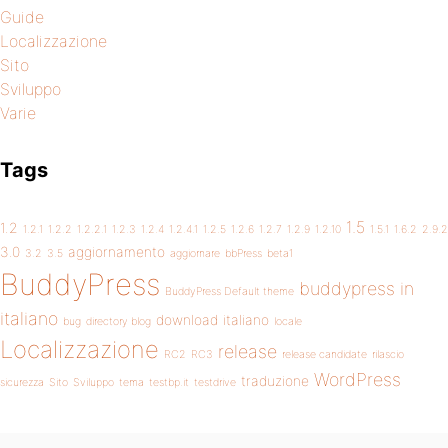
Guide
Localizzazione
Sito
Sviluppo
Varie
Tags
1.5
1.2
1.2.1
1.2.2
1.2.2.1
1.2.3
1.2.4
1.2.4.1
1.2.5
1.2.6
1.2.7
1.2.9
1.2.10
1.5.1
1.6.2
2.9.2
3.0
aggiornamento
3.2
3.5
aggiornare
bbPress
beta1
BuddyPress
buddypress in
BuddyPress Default theme
italiano
download
italiano
bug
directory blog
locale
Localizzazione
release
RC2
RC3
release candidate
rilascio
WordPress
traduzione
sicurezza
Sito
Sviluppo
tema
testbp.it
testdrive