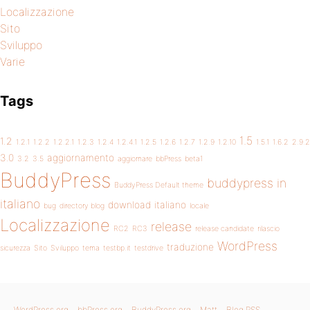
Localizzazione
Sito
Sviluppo
Varie
Tags
1.5
1.2
1.2.1
1.2.2
1.2.2.1
1.2.3
1.2.4
1.2.4.1
1.2.5
1.2.6
1.2.7
1.2.9
1.2.10
1.5.1
1.6.2
2.9.2
3.0
aggiornamento
3.2
3.5
aggiornare
bbPress
beta1
BuddyPress
buddypress in
BuddyPress Default theme
italiano
download
italiano
bug
directory blog
locale
Localizzazione
release
RC2
RC3
release candidate
rilascio
WordPress
traduzione
sicurezza
Sito
Sviluppo
tema
testbp.it
testdrive
WordPress.org
bbPress.org
BuddyPress.org
Matt
Blog RSS