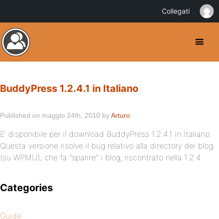
Collegati
BuddyPress 1.2.4.1 in Italiano
Published on maggio 24th, 2010 by
Arturo
E’ disponibile per il download BuddyPress 1.2.4.1 in Italiano.
Questa versione risolve il bug relativo alla directory dei blog
(su WPMU), che fa “sparire” i blog, riscontrato nella 1.2.4.
Categories
Guide