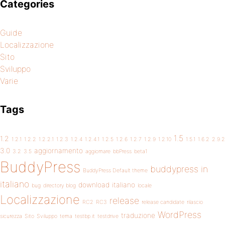
Categories
Guide
Localizzazione
Sito
Sviluppo
Varie
Tags
1.5
1.2
1.2.1
1.2.2
1.2.2.1
1.2.3
1.2.4
1.2.4.1
1.2.5
1.2.6
1.2.7
1.2.9
1.2.10
1.5.1
1.6.2
2.9.2
3.0
aggiornamento
3.2
3.5
aggiornare
bbPress
beta1
BuddyPress
buddypress in
BuddyPress Default theme
italiano
download
italiano
bug
directory blog
locale
Localizzazione
release
RC2
RC3
release candidate
rilascio
WordPress
traduzione
sicurezza
Sito
Sviluppo
tema
testbp.it
testdrive