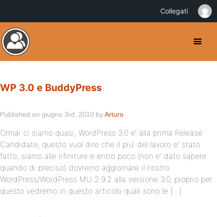
Collegati
WP 3.0 e BuddyPress
Published on giugno 3rd, 2010 by
Arturo
Ormai ci siamo quasi, WordPress 3.0 e’ alla prima Release
Candidate, questo vuol dire che il piu’ del lavoro e’ stato
fatto, siamo alle rifiniture e entro poco (non e’ dato sapere
quando di preciso) dovremo aggiornare il nostro
WordPress/WordPress MU 2.9.2 alla versione 3.0, proprio per
questo vedremo in questo articolo quali sono le […]