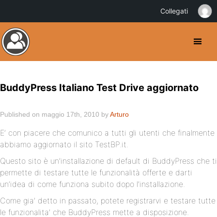
Collegati
BuddyPress Italiano Test Drive aggiornato
Published on maggio 17th, 2010 by
Arturo
E’ con piacere che comunico a tutti gli utenti che finalmente
abbiamo aggiornato il sito TestBP.it.
Questo sito è un’installazione di default di BuddyPress che ti
permette di testare tutte le funzionalità offerte e darti
un’idea di come funziona subito dopo l’installazione.
Come gia’ detto in passato, potete registrarvi e testare tutte
le funzionalita’ che BuddyPress mette a disposizione.