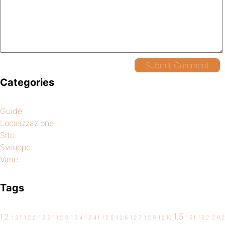
Categories
Guide
Localizzazione
Sito
Sviluppo
Varie
Tags
1.5
1.2
1.2.1
1.2.2
1.2.2.1
1.2.3
1.2.4
1.2.4.1
1.2.5
1.2.6
1.2.7
1.2.9
1.2.10
1.5.1
1.6.2
2.9.2